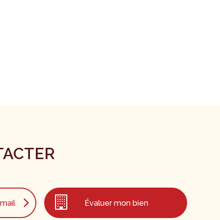
TACTER
mail
Évaluer mon bien