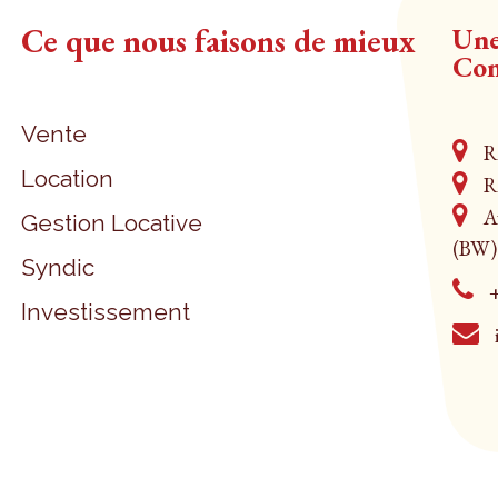
Ce que nous faisons de mieux
Une
Con
Vente
Ru
Location
Ru
Av
Gestion Locative
(BW)
Syndic
+
Investissement