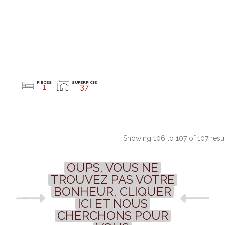
PIÈCES
SUPERFICIE
1
37
Showing
106
to
107
of
107
resu
OUPS, VOUS NE
TROUVEZ PAS VOTRE
BONHEUR, CLIQUER
ICI ET NOUS
CHERCHONS POUR