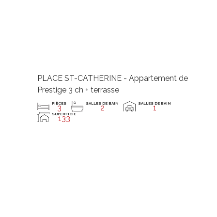
PLACE ST-CATHERINE - Appartement de
Prestige 3 ch + terrasse
PIÈCES
SALLES DE BAIN
SALLES DE BAIN
3
2
1
SUPERFICIE
133