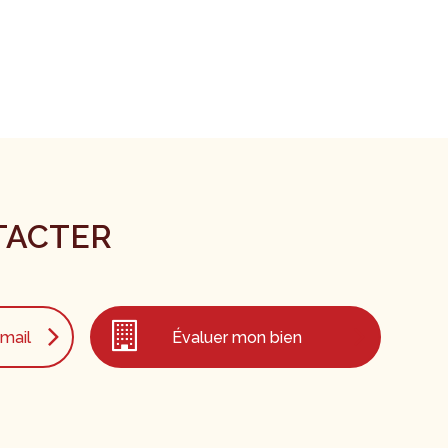
TACTER
mail
Évaluer mon bien